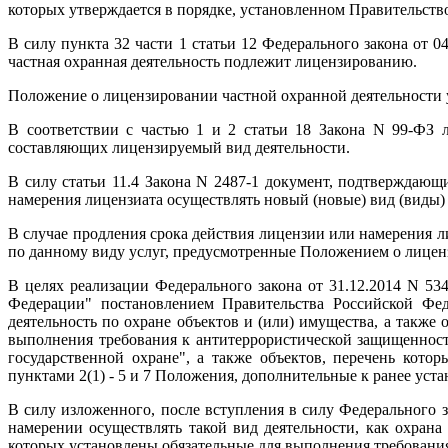
которых утверждается в порядке, установленном Правительст
В силу пункта 32 части 1 статьи 12 Федерального закона от 0
частная охранная деятельность подлежит лицензированию.
Положение о лицензировании частной охранной деятельности у
В соответствии с частью 1 и 2 статьи 18 Закона N 99-ФЗ 
составляющих лицензируемый вид деятельности.
В силу статьи 11.4 Закона N 2487-1 документ, подтверждающ
намерения лицензиата осуществлять новый (новые) вид (виды) 
В случае продления срока действия лицензии или намерения л
по данному виду услуг, предусмотренные Положением о лицен
В целях реализации Федерального закона от 31.12.2014 N 5
Федерации" постановлением Правительства Российской Фе
деятельность по охране объектов и (или) имущества, а такж
выполнения требования к антитеррористической защищенност
государственной охране", а также объектов, перечень кото
пунктами 2(1) - 5 и 7 Положения, дополнительные к ранее ус
В силу изложенного, после вступления в силу Федерального з
намерении осуществлять такой вид деятельности, как охрана
которых установлены обязательные для выполнения требовани