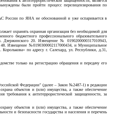
ебования к антитеррористической защищенности, является
 вынуждены были пройти процесс перелицензирования по
АС России по ЯНА не обоснованной и уже оспаривается в
олжает охранять охранная организация без необходимой для
енного бюджетного профессионального образовательного
л. Дзержинского 20. Извещение № 0190200000317010943,
д. 48. Извещение №0190300002117000434, и Муниципальное
оролькова» по адресу г. Салехард, ул. Республики, д.31,
едомстве только на регистрацию обращения и передачу его
Российской Федерации" (далее – Закон №2487-1) в редакции
охрана объектов и (или) имущества, а также обеспечение
ия требования к антитеррористической защищенности, за
охрану объектов и (или) имущества, а также обеспечение
ьности и безопасности государства и населения и перечень