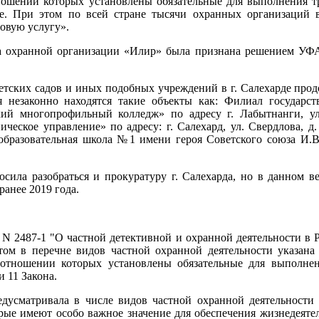
ношении которых установлены обязательные для выполнения тр
не. При этом по всей стране тысячи охранных организаций
новую услугу».
ба охранной организации «Илир» была признана решением УФ
етских садов и иных подобных учреждений в г. Салехарде прод
езаконно находятся такие объекты как: Филиал государств
кий многопрофильный колледж» по адресу г. Лабытнанги, у
ческое управление» по адресу: г. Салехард, ул. Свердлова, 
разовательная школа №1 имени героя Советского союза И.В. К
сила разобраться и прокуратуру г. Салехарда, но в данном в
ранее 2019 года.
2 N 2487-1 "О частной детективной и охранной деятельности в 
ом в перечне видов частной охранной деятельности указана 
 отношении которых установлены обязательные для выполнен
 11 Закона.
дусматривала в числе видов частной охранной деятельности 
рые имеют особо важное значение для обеспечения жизнедеятел