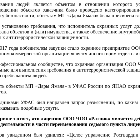
ния людей является объектом в отношении которого уст
ношении объектов заказчика было проведено категорировани
ту безопасности, объектам МП «Дары Ямала» была присвоена вт
 установлено требования, что исполнитель охранных услуг д
охрана объектов и (или) имущества, а также обеспечение внутри
я к антитеррористической защищенности.
2017 года победителем закупки стало охранное предприятие О
ганом коммерческой организации являлся инспектором отдела л
профессиональном сообществе, что охранная организация ООО 
ьные для выполнения требования к антитеррористической защище
м пребыванием людей.
нять объекты МП «Дары Ямала» в УФАС России по ЯНАО охранн
гов.
трудниками УФАС был направлен запрос разъяснений, по каки
оказывать подобные услуги.
пришел ответ, что лицензия ООО ЧОО «Ратник» является дей
 деятельности в части переименования седьмого пункта лицен
ов увиденном был удивлен: «Целое управление Росгвардии