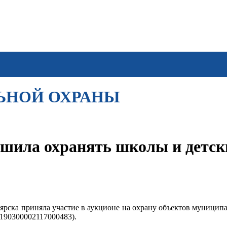
ЬНОЙ ОХРАНЫ
ешила охранять школы и детск
ноярска приняла участие в аукционе на охрану объектов муници
190300002117000483).