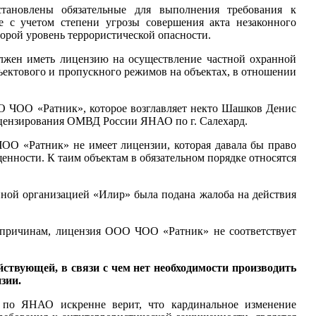
ановлены обязательные для выполнения требования к
е с учетом степени угрозы совершения акта незаконного
орой уровень террористической опасности.
олжен иметь лицензию на осуществление частной охранной
объектового и пропускного режимов на объектах, в отношении
ОО ЧОО «Ратник», которое возглавляет некто Шашков Денис
ицензирования ОМВД России ЯНАО по г. Салехард.
ЧОО «Ратник» не имеет лицензии, которая давала бы право
нности. К таим объектам в обязательном порядке относятся
ой организацией «Илир» была подана жалоба на действия
м причинам, лицензия ООО ЧОО «Ратник» не соответствует
ствующей, в связи с чем нет необходимости производить
зии.
 по ЯНАО искренне верит, что кардинальное изменение