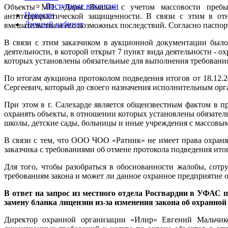
Доступные вакансии
Объекты МП «Дары Ямала» с учетом массовости пребыва
Новости
антитеррористической защищенности. В связи с этим в от
Личный кабинет
вмешательства и его возможных последствий. Согласно паспор
В связи с этим заказчиком в аукционной документации было
деятельности, в которой открыт 7 пункт вида деятельности - 
которых установлены обязательные для выполнения требовани
По итогам аукциона протоколом подведения итогов от 18.12.
Сергеевич, который до своего назначения исполнительным ор
При этом в г. Салехарде является общеизвестным фактом в 
охранять объекты, в отношении которых установлены обязател
школы, детские сады, больницы и иные учреждения с массовы
В связи с тем, что ООО ЧОО «Ратник» не имеет права охра
заказчика с требованиями об отмене протокола подведения ито
Для того, чтобы разобраться в обоснованности жалобы, со
требованиям закона и может ли данное охранное предприятие 
В ответ на запрос из местного отдела Росгвардии в УФАС 
замену бланка лицензии из-за изменения закона об охранной
Директор охранной организации «Илир» Евгений Мальчик