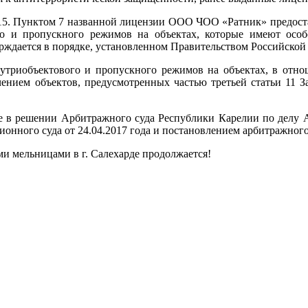
5. Пунктом 7 названной лицензии ООО ЧОО «Ратник» предостав
го и пропускного режимов на объектах, которые имеют особ
верждается в порядке, установленном Правительством Российской
нутриобъектового и пропускного режимов на объектах, в отн
чением объектов, предусмотренных частью третьей статьи 11
 в решении Арбитражного суда Республики Карелии по делу А2
нного суда от 24.04.2017 года и постановлением арбитражного с
и мельницами в г. Салехарде продолжается!