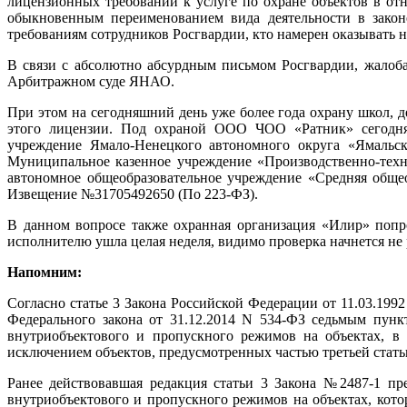
лицензионных требований к услуге по охране объектов в от
обыкновенным переименованием вида деятельности в зако
требованиям сотрудников Росгвардии, кто намерен оказывать 
В связи с абсолютно абсурдным письмом Росгвардии, жало
Арбитражном суде ЯНАО.
При этом на сегодняшний день уже более года охрану школ, д
этого лицензии. Под охраной ООО ЧОО «Ратник» сегодня н
учреждение Ямало-Ненецкого автономного округа «Ямальс
Муниципальное казенное учреждение «Производственно-техни
автономное общеобразовательное учреждение «Средняя общеоб
Извещение №31705492650 (По 223-ФЗ).
В данном вопросе также охранная организация «Илир» попро
исполнителю ушла целая неделя, видимо проверка начнется не 
Напомним:
Согласно статье 3 Закона Российской Федерации от 11.03.199
Федерального закона от 31.12.2014 N 534-ФЗ седьмым пункт
внутриобъектового и пропускного режимов на объектах, в
исключением объектов, предусмотренных частью третьей статьи
Ранее действовавшая редакция статьи 3 Закона №2487-1 пре
внутриобъектового и пропускного режимов на объектах, кото