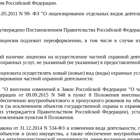
вом Российской Федерации.
4.05.2011 N 99- ФЗ "О лицензировании отдельных видов деятельн
тверждено Постановлением Правительства Российской Федерации
лицензия подлежит переоформлению, в том числе в случае из
ий наличие лицензии на осуществление частной охранной деят
охранных услуг, не указанный (не указанные) в предоставленно
ицензиата осуществлять новый (новые) вид (виды) охранных ус
зировании частной охранной деятельности.
34 "О внесении изменений в Закон Российской Федерации "О ч
дерации от 09.09.2015 N 948 в пункт 8 Положения внесены
е обеспечению внутриобъектового и пропускного режимов на об
и (за исключением объектов государственной охраны и охран
рых утверждается Правительством Российской Федерации), ус
тановленным пунктом 8 Положения.
акона от 31.12.2014 N 534-ФЗ и изменения вида деятельности, 
 объектов и (или) имущества, а также обеспечение внутриобъ
я к антитеррористической защищенности, ранее выданные лице