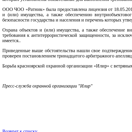
ООО ЧОО «Ратник» была предоставлена лицензия от 18.05.201
и (или) имущества, а также обеспечению внутриобъектово
безопасности государства и населения и перечень которых ут
Охрана объектов и (или) имущества, а также обеспечение в
требования к антитеррористической защищенности, за исклю
имеется..
Приведенные выше обстоятельства нашли свое подтверждение
проверен постановлением тринадцатого арбитражного апелляцио
Борьба красноярской охранной организации «Илир» с ветряным
Пресс-служба охранной организации "Илир"
Возврат к списку