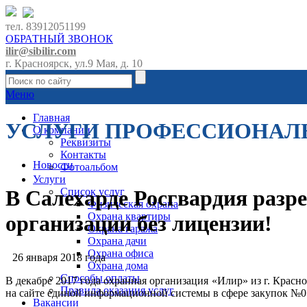
тел. 83912051199
ОБРАТНЫЙ ЗВОНОК
ilir@sibilir.com
г. Красноярск, ул.9 Мая, д. 10
Меню
Главная
УСЛУГИ ПРОФЕССИОНАЛ
О компании
Реквизиты
Контакты
Новости
Фотоальбом
Услуги
Список услуг
В Салехарде Росгвардия разр
Физическая охрана
Охрана квартиры
организации без лицензии!
Охрана гаража
Охрана дачи
Охрана офиса
26 января 2018 года
Охрана дома
Способы оплаты
В декабре 2017 года охранная организация «Илир» из г. Крас
Правила оказания услуг
на сайте единой информационной системы в сфере закупок №0
Вакансии